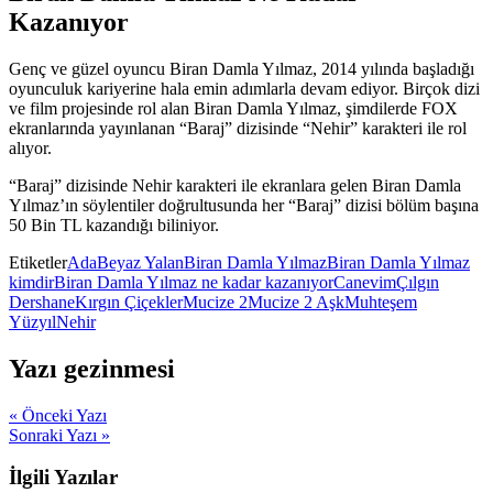
Kazanıyor
Genç ve güzel oyuncu Biran Damla Yılmaz, 2014 yılında başladığı
oyunculuk kariyerine hala emin adımlarla devam ediyor. Birçok dizi
ve film projesinde rol alan Biran Damla Yılmaz, şimdilerde FOX
ekranlarında yayınlanan “Baraj” dizisinde “Nehir” karakteri ile rol
alıyor.
“Baraj” dizisinde Nehir karakteri ile ekranlara gelen Biran Damla
Yılmaz’ın söylentiler doğrultusunda her “Baraj” dizisi bölüm başına
50 Bin TL kazandığı biliniyor.
Etiketler
Ada
Beyaz Yalan
Biran Damla Yılmaz
Biran Damla Yılmaz
kimdir
Biran Damla Yılmaz ne kadar kazanıyor
Canevim
Çılgın
Dershane
Kırgın Çiçekler
Mucize 2
Mucize 2 Aşk
Muhteşem
Yüzyıl
Nehir
Yazı gezinmesi
« Önceki Yazı
Sonraki Yazı »
İlgili Yazılar