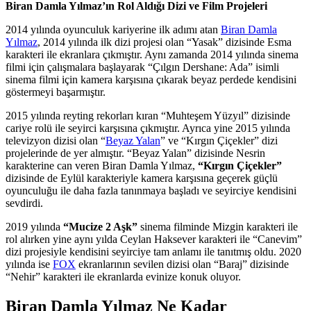
Biran Damla Yılmaz’ın Rol Aldığı Dizi ve Film Projeleri
2014 yılında oyunculuk kariyerine ilk adımı atan
Biran Damla
Yılmaz
, 2014 yılında ilk dizi projesi olan “Yasak” dizisinde Esma
karakteri ile ekranlara çıkmıştır. Aynı zamanda 2014 yılında sinema
filmi için çalışmalara başlayarak “Çılgın Dershane: Ada” isimli
sinema filmi için kamera karşısına çıkarak beyaz perdede kendisini
göstermeyi başarmıştır.
2015 yılında reyting rekorları kıran “Muhteşem Yüzyıl” dizisinde
cariye rolü ile seyirci karşısına çıkmıştır. Ayrıca yine 2015 yılında
televizyon dizisi olan “
Beyaz Yalan
” ve “Kırgın Çiçekler” dizi
projelerinde de yer almıştır. “Beyaz Yalan” dizisinde Nesrin
karakterine can veren Biran Damla Yılmaz,
“Kırgın Çiçekler”
dizisinde de Eylül karakteriyle kamera karşısına geçerek güçlü
oyunculuğu ile daha fazla tanınmaya başladı ve seyirciye kendisini
sevdirdi.
2019 yılında
“Mucize 2 Aşk”
sinema filminde Mizgin karakteri ile
rol alırken yine aynı yılda Ceylan Haksever karakteri ile “Canevim”
dizi projesiyle kendisini seyirciye tam anlamı ile tanıtmış oldu. 2020
yılında ise
FOX
ekranlarının sevilen dizisi olan “Baraj” dizisinde
“Nehir” karakteri ile ekranlarda evinize konuk oluyor.
Biran Damla Yılmaz Ne Kadar