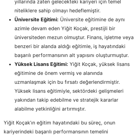
yıllarında zaten gelecekteki kariyeri için temel
niteliklere sahip olmayı hedeflemiştir.
Üniversite Eğitimi:
Üniversite eğitimine de aynı
azimle devam eden Yiğit Koçak, prestijli bir
üniversiteden mezun olmuştur. Finans, işletme veya
benzeri bir alanda aldığı eğitimle, iş hayatındaki
başarılı performansının alt yapısını oluşturmuştur.
Yüksek Lisans Eğitimi:
Yiğit Koçak, yüksek lisans
eğitimine de önem vermiş ve alanında
uzmanlaşmak için bu fırsatı değerlendirmiştir.
Yüksek lisans eğitimiyle, sektördeki gelişmeleri
yakından takip edebilme ve stratejik kararlar
alabilme yetkinliğini artırmıştır.
Yiğit Koçak’ın eğitim hayatındaki bu süreç, onun
kariyerindeki başarılı performansının temelini