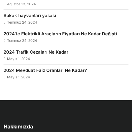
Ağustos 13, 2024
Sokak hayvanları yasası
Temmuz 24, 2024
2024’te Elektrikli Araçların Fiyatları Ne Kadar Değişti
Temmuz 24, 2024
2024 Trafik Cezaları Ne Kadar
Mayıs 1, 2024
2024 Mevduat Faiz Oranları Ne Kadar?
Mayıs 1, 2024
Hakkımızda