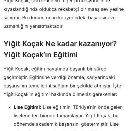
Yiğit Koçak, sektöründeki diğer profesyonellerle
kıyaslandığında oldukça rekabetçi bir maaş seviyesine
sahiptir. Bu durum, onun kariyerindeki başarısını ve
uzmanlığını yansıtmaktadır.
Yiğit Koçak Ne kadar kazanıyor?
Yiğit Koçak’ın Eğitimi
Yiğit Koçak, eğitim hayatında başarılı bir süreç
geçirmiştir. Eğitimine verdiği önemle, kariyerindeki
başarısının temellerini sağlam bir şekilde atmıştır. İşte
Yiğit Koçak’ın eğitimi hakkında bilmeniz gerekenler:
Lise Eğitimi:
Lise eğitimini Türkiye’nin önde gelen
liselerinden birinde tamamlayan Yiğit Koçak, bu
dönemde akademik başarısını göstermiştir. Lise