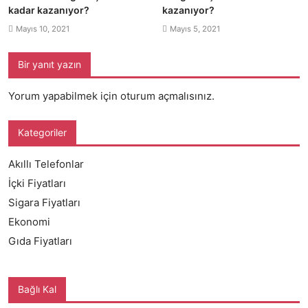
kadar kazanıyor?
kazanıyor?
Mayıs 10, 2021
Mayıs 5, 2021
Bir yanıt yazın
Yorum yapabilmek için
oturum açmalısınız
.
Kategoriler
Akıllı Telefonlar
İçki Fiyatları
Sigara Fiyatları
Ekonomi
Gıda Fiyatları
Bağlı Kal