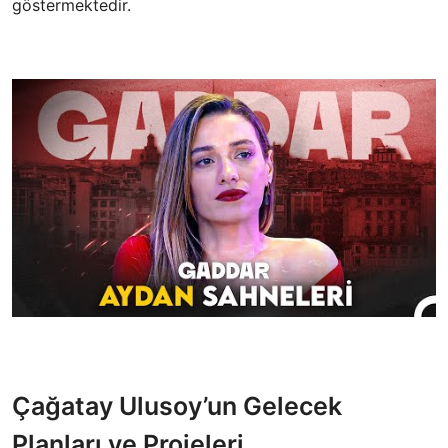
göstermektedir.
Çağatay Ulusoy’un Gelecek
Planları ve Projeleri