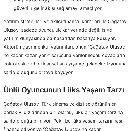
güvenilir gelir akışı sağlamayı amaçlıyor.
Yatırım stratejileri ve akılcı finansal kararları ile Çağatay
Ulusoy, sadece oyunculuk kariyerinde değil, iş ve
yatırım dünyasında da başarıdan başarıya koşuyor.
Aktörün gayrimenkul yatırımları, onun “Çağatay Ulusoy
ne kadar kazanıyor?” sorusuna verilebilecek cevapların
çok ötesinde bir finansal anlayışa ve gelecek vizyonuna
sahip olduğunu ortaya koyuyor.
Ünlü Oyuncunun Lüks Yaşam Tarzı
Çağatay Ulusoy, Türk sinema ve dizi sektörünün en
parlak yıldızlarından biri olarak, lüks bir yaşam tarzına
sahip olduğu biliniyor. Peki, bu lüks yaşam tarzını nasıl
finanse ediyor ve “Çağatay Ulusoy ne kadar