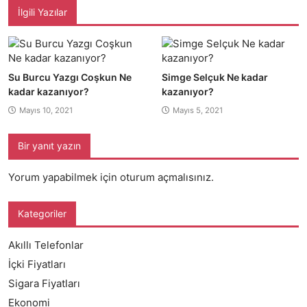
İlgili Yazılar
Su Burcu Yazgı Coşkun Ne
Simge Selçuk Ne kadar
kadar kazanıyor?
kazanıyor?
Mayıs 10, 2021
Mayıs 5, 2021
Bir yanıt yazın
Yorum yapabilmek için
oturum açmalısınız
.
Kategoriler
Akıllı Telefonlar
İçki Fiyatları
Sigara Fiyatları
Ekonomi