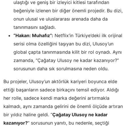
ulaştığı ve geniş bir izleyici kitlesi tarafından
beğeniyle izlenen bir diğer önemli projedir. Bu dizi,
onun ulusal ve uluslararası arenada daha da
tanınmasını sağladı.
“Hakan: Muhafız”:
Netflix’in Türkiye’deki ilk orijinal
serisi olma özelliğini taşıyan bu dizi, Ulusoy’un
global çapta tanınmasında kilit bir rol oynadı. Aynı
zamanda, “Çağatay Ulusoy ne kadar kazanıyor?”
sorusunun daha sık sorulmasına neden oldu.
Bu projeler, Ulusoy’un aktörlük kariyeri boyunca elde
ettiği başarıların sadece birkaçını temsil ediyor. Aldığı
her rolle, sadece kendi marka değerini artırmakla
kalmadı, aynı zamanda gelirini de önemli ölçüde artıran
bir yıldız haline geldi. “
Çağatay Ulusoy ne kadar
kazanıyor?
” sorusunun yanıtı, bu nedenle, seçtiği