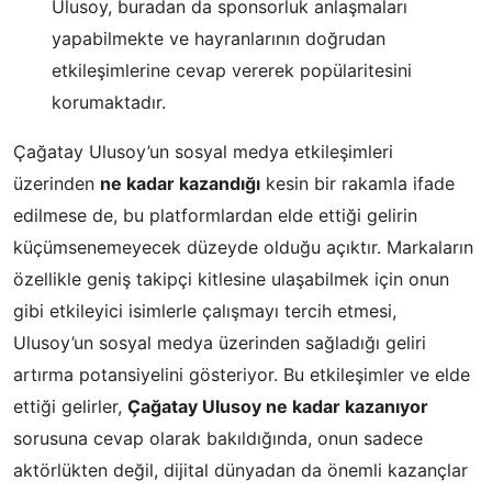
Ulusoy, buradan da sponsorluk anlaşmaları
yapabilmekte ve hayranlarının doğrudan
etkileşimlerine cevap vererek popülaritesini
korumaktadır.
Çağatay Ulusoy’un sosyal medya etkileşimleri
üzerinden
ne kadar kazandığı
kesin bir rakamla ifade
edilmese de, bu platformlardan elde ettiği gelirin
küçümsenemeyecek düzeyde olduğu açıktır. Markaların
özellikle geniş takipçi kitlesine ulaşabilmek için onun
gibi etkileyici isimlerle çalışmayı tercih etmesi,
Ulusoy’un sosyal medya üzerinden sağladığı geliri
artırma potansiyelini gösteriyor. Bu etkileşimler ve elde
ettiği gelirler,
Çağatay Ulusoy ne kadar kazanıyor
sorusuna cevap olarak bakıldığında, onun sadece
aktörlükten değil, dijital dünyadan da önemli kazançlar