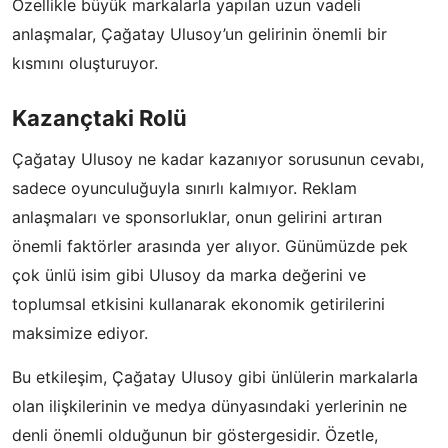
Özellikle büyük markalarla yapılan uzun vadeli
anlaşmalar, Çağatay Ulusoy’un gelirinin önemli bir
kısmını oluşturuyor.
Kazançtaki Rolü
Çağatay Ulusoy ne kadar kazanıyor sorusunun cevabı,
sadece oyunculuğuyla sınırlı kalmıyor. Reklam
anlaşmaları ve sponsorluklar, onun gelirini artıran
önemli faktörler arasında yer alıyor. Günümüzde pek
çok ünlü isim gibi Ulusoy da marka değerini ve
toplumsal etkisini kullanarak ekonomik getirilerini
maksimize ediyor.
Bu etkileşim, Çağatay Ulusoy gibi ünlülerin markalarla
olan ilişkilerinin ve medya dünyasındaki yerlerinin ne
denli önemli olduğunun bir göstergesidir. Özetle,