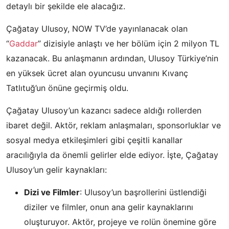
detaylı bir şekilde ele alacağız.
Çağatay Ulusoy, NOW TV’de yayınlanacak olan
“
Gaddar
” dizisiyle anlaştı ve her bölüm için 2 milyon TL
kazanacak. Bu anlaşmanın ardından, Ulusoy Türkiye’nin
en yüksek ücret alan oyuncusu unvanını Kıvanç
Tatlıtuğ’un önüne geçirmiş oldu.
Çağatay Ulusoy’un kazancı sadece aldığı rollerden
ibaret değil. Aktör, reklam anlaşmaları, sponsorluklar ve
sosyal medya etkileşimleri gibi çeşitli kanallar
aracılığıyla da önemli gelirler elde ediyor. İşte, Çağatay
Ulusoy’un gelir kaynakları:
Dizi ve Filmler
: Ulusoy’un başrollerini üstlendiği
diziler ve filmler, onun ana gelir kaynaklarını
oluşturuyor. Aktör, projeye ve rolün önemine göre