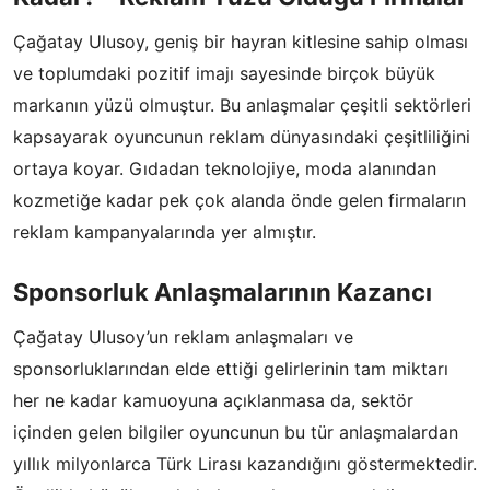
Çağatay Ulusoy, geniş bir hayran kitlesine sahip olması
ve toplumdaki pozitif imajı sayesinde birçok büyük
markanın yüzü olmuştur. Bu anlaşmalar çeşitli sektörleri
kapsayarak oyuncunun reklam dünyasındaki çeşitliliğini
ortaya koyar. Gıdadan teknolojiye, moda alanından
kozmetiğe kadar pek çok alanda önde gelen firmaların
reklam kampanyalarında yer almıştır.
Sponsorluk Anlaşmalarının Kazancı
Çağatay Ulusoy’un reklam anlaşmaları ve
sponsorluklarından elde ettiği gelirlerinin tam miktarı
her ne kadar kamuoyuna açıklanmasa da, sektör
içinden gelen bilgiler oyuncunun bu tür anlaşmalardan
yıllık milyonlarca Türk Lirası kazandığını göstermektedir.