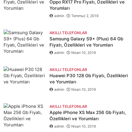
Oppo RX17 Pro Fiyatı, Özellikleri ve
Yorumları
admin
Temmuz 2, 2019
AKILLI TELEFONLAR
Samsung Galaxy S9+ (Plus) 64 Gb
Fiyatı, Özellikleri ve Yorumları
admin
Nisan 10, 2019
AKILLI TELEFONLAR
Huawei P30 128 Gb Fiyatı, Özellikleri
ve Yorumları
admin
Nisan 10, 2019
AKILLI TELEFONLAR
Apple iPhone XS Max 256 Gb Fiyatı,
Özellikleri ve Yorumları
admin
Nisan 10, 2019