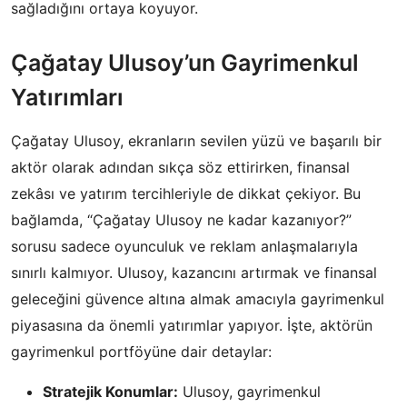
sağladığını ortaya koyuyor.
Çağatay Ulusoy’un Gayrimenkul
Yatırımları
Çağatay Ulusoy, ekranların sevilen yüzü ve başarılı bir
aktör olarak adından sıkça söz ettirirken, finansal
zekâsı ve yatırım tercihleriyle de dikkat çekiyor. Bu
bağlamda, “Çağatay Ulusoy ne kadar kazanıyor?”
sorusu sadece oyunculuk ve reklam anlaşmalarıyla
sınırlı kalmıyor. Ulusoy, kazancını artırmak ve finansal
geleceğini güvence altına almak amacıyla gayrimenkul
piyasasına da önemli yatırımlar yapıyor. İşte, aktörün
gayrimenkul portföyüne dair detaylar:
Stratejik Konumlar:
Ulusoy, gayrimenkul