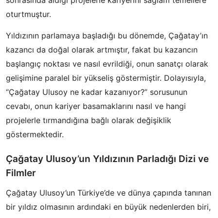
sonrasında aldığı projelerle kariyerini sağlam temellere
oturtmuştur.
Yıldızının parlamaya başladığı bu dönemde, Çağatay’ın
kazancı da doğal olarak artmıştır, fakat bu kazancın
başlangıç noktası ve nasıl evrildiği, onun sanatçı olarak
gelişimine paralel bir yükseliş göstermiştir. Dolayısıyla,
“Çağatay Ulusoy ne kadar kazanıyor?” sorusunun
cevabı, onun kariyer basamaklarını nasıl ve hangi
projelerle tırmandığına bağlı olarak değişiklik
göstermektedir.
Çağatay Ulusoy’un Yıldızının Parladığı Dizi ve
Filmler
Çağatay Ulusoy’un Türkiye’de ve dünya çapında tanınan
bir yıldız olmasının ardındaki en büyük nedenlerden biri,