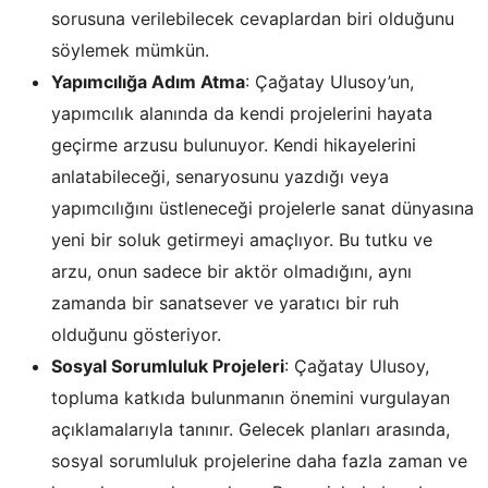
sorusuna verilebilecek cevaplardan biri olduğunu
söylemek mümkün.
Yapımcılığa Adım Atma
: Çağatay Ulusoy’un,
yapımcılık alanında da kendi projelerini hayata
geçirme arzusu bulunuyor. Kendi hikayelerini
anlatabileceği, senaryosunu yazdığı veya
yapımcılığını üstleneceği projelerle sanat dünyasına
yeni bir soluk getirmeyi amaçlıyor. Bu tutku ve
arzu, onun sadece bir aktör olmadığını, aynı
zamanda bir sanatsever ve yaratıcı bir ruh
olduğunu gösteriyor.
Sosyal Sorumluluk Projeleri
: Çağatay Ulusoy,
topluma katkıda bulunmanın önemini vurgulayan
açıklamalarıyla tanınır. Gelecek planları arasında,
sosyal sorumluluk projelerine daha fazla zaman ve