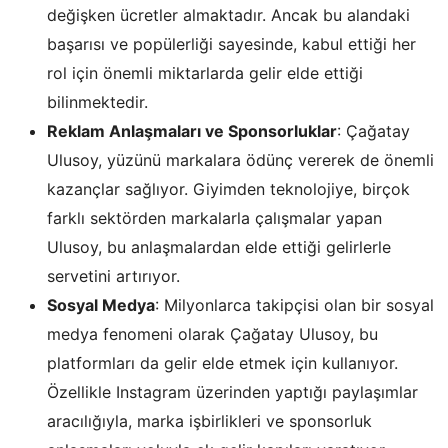
değişken ücretler almaktadır. Ancak bu alandaki
başarısı ve popülerliği sayesinde, kabul ettiği her
rol için önemli miktarlarda gelir elde ettiği
bilinmektedir.
Reklam Anlaşmaları ve Sponsorluklar
: Çağatay
Ulusoy, yüzünü markalara ödünç vererek de önemli
kazançlar sağlıyor. Giyimden teknolojiye, birçok
farklı sektörden markalarla çalışmalar yapan
Ulusoy, bu anlaşmalardan elde ettiği gelirlerle
servetini artırıyor.
Sosyal Medya
: Milyonlarca takipçisi olan bir sosyal
medya fenomeni olarak Çağatay Ulusoy, bu
platformları da gelir elde etmek için kullanıyor.
Özellikle Instagram üzerinden yaptığı paylaşımlar
aracılığıyla, marka işbirlikleri ve sponsorluk