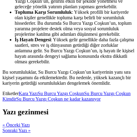
Yazgı Coşkun’un, gelirini etkili bir şekilde yönetmesi ve
geleceğe yönelik yatırım planları yapması gerekebilir.
Topluma Karşı Sorumluluk
: Yüksek profilli bir kariyerde
olan kişiler genellikle topluma karşı belirli bir sorumluluk
hissederler. Bu durumda Su Burcu Yazgı Coşkun’un, toplum
yararına projelere destek olma veya sosyal sorumluluk
projelerine katılma gibi adımları düşünmesi gerekebilir.
İş Hayatı Dengesi
: Yüksek gelir genellikle daha fazla çalışma
saatleri, stres ve iş dünyasının getirdiği diğer zorluklar
anlamına gelir. Su Burcu Yazgı Coşkun’un, iş hayatı ile kişisel
hayatı arasında dengeyi sağlama konusunda ekstra dikkatli
olması gerekebilir.
Bu sorumluluklar, Su Burcu Yazgı Coşkun’un kariyerinin yanı sıra
kişisel yaşamını da etkilemektedir. Bu nedenle, yüksek kazançlı bir
kariyerin getirdiği sorumlulukları dengelemek önemlidir.
Etiketler
Kara Yazı
Su Burcu Yazgı Coşkun
Su Burcu Yazgı Coşkun
Kimdir
Su Burcu Yazgı Coşkun ne kadar kazanıyor
Yazı gezinmesi
« Önceki Yazı
Sonraki Yazı »