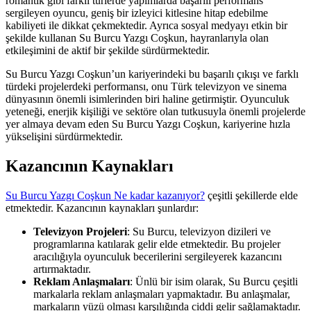
romantik gibi farklı türlerde yapımlarda başarılı performans
sergileyen oyuncu, geniş bir izleyici kitlesine hitap edebilme
kabiliyeti ile dikkat çekmektedir. Ayrıca sosyal medyayı etkin bir
şekilde kullanan Su Burcu Yazgı Coşkun, hayranlarıyla olan
etkileşimini de aktif bir şekilde sürdürmektedir.
Su Burcu Yazgı Coşkun’un kariyerindeki bu başarılı çıkışı ve farklı
türdeki projelerdeki performansı, onu Türk televizyon ve sinema
dünyasının önemli isimlerinden biri haline getirmiştir. Oyunculuk
yeteneği, enerjik kişiliği ve sektöre olan tutkusuyla önemli projelerde
yer almaya devam eden Su Burcu Yazgı Coşkun, kariyerine hızla
yükselişini sürdürmektedir.
Kazancının Kaynakları
Su Burcu Yazgı Coşkun Ne kadar kazanıyor?
çeşitli şekillerde elde
etmektedir. Kazancının kaynakları şunlardır:
Televizyon Projeleri
: Su Burcu, televizyon dizileri ve
programlarına katılarak gelir elde etmektedir. Bu projeler
aracılığıyla oyunculuk becerilerini sergileyerek kazancını
artırmaktadır.
Reklam Anlaşmaları
: Ünlü bir isim olarak, Su Burcu çeşitli
markalarla reklam anlaşmaları yapmaktadır. Bu anlaşmalar,
markaların yüzü olması karşılığında ciddi gelir sağlamaktadır.