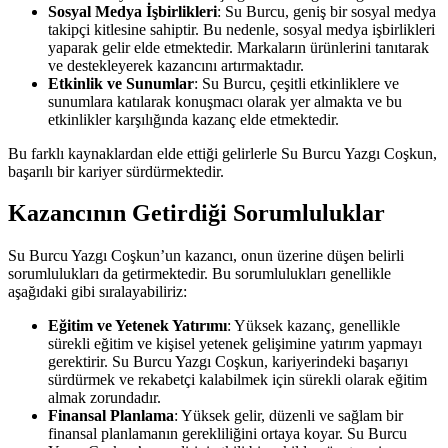
Sosyal Medya İşbirlikleri
: Su Burcu, geniş bir sosyal medya
takipçi kitlesine sahiptir. Bu nedenle, sosyal medya işbirlikleri
yaparak gelir elde etmektedir. Markaların ürünlerini tanıtarak
ve destekleyerek kazancını artırmaktadır.
Etkinlik ve Sunumlar
: Su Burcu, çeşitli etkinliklere ve
sunumlara katılarak konuşmacı olarak yer almakta ve bu
etkinlikler karşılığında kazanç elde etmektedir.
Bu farklı kaynaklardan elde ettiği gelirlerle Su Burcu Yazgı Coşkun,
başarılı bir kariyer sürdürmektedir.
Kazancının Getirdiği Sorumluluklar
Su Burcu Yazgı Coşkun’un kazancı, onun üzerine düşen belirli
sorumlulukları da getirmektedir. Bu sorumlulukları genellikle
aşağıdaki gibi sıralayabiliriz:
Eğitim ve Yetenek Yatırımı
: Yüksek kazanç, genellikle
sürekli eğitim ve kişisel yetenek gelişimine yatırım yapmayı
gerektirir. Su Burcu Yazgı Coşkun, kariyerindeki başarıyı
sürdürmek ve rekabetçi kalabilmek için sürekli olarak eğitim
almak zorundadır.
Finansal Planlama
: Yüksek gelir, düzenli ve sağlam bir
finansal planlamanın gerekliliğini ortaya koyar. Su Burcu