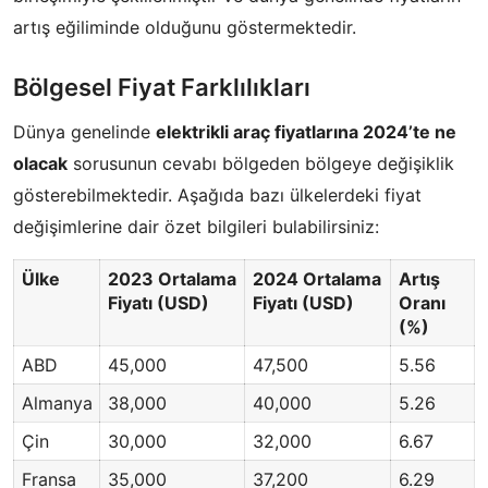
artış eğiliminde olduğunu göstermektedir.
Bölgesel Fiyat Farklılıkları
Dünya genelinde
elektrikli araç fiyatlarına 2024’te ne
olacak
sorusunun cevabı bölgeden bölgeye değişiklik
gösterebilmektedir. Aşağıda bazı ülkelerdeki fiyat
değişimlerine dair özet bilgileri bulabilirsiniz:
Ülke
2023 Ortalama
2024 Ortalama
Artış
Fiyatı (USD)
Fiyatı (USD)
Oranı
(%)
ABD
45,000
47,500
5.56
Almanya
38,000
40,000
5.26
Çin
30,000
32,000
6.67
Fransa
35,000
37,200
6.29