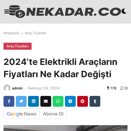
Skip
to
content
Anasayfa
»
Araç Fiyatları
Araç Fiyatları
2024’te Elektrikli Araçların
Fiyatları Ne Kadar Değişti
admin
-
Temmuz 24, 2024
178
0
G
o
o
g
l
e
News
Abone Ol