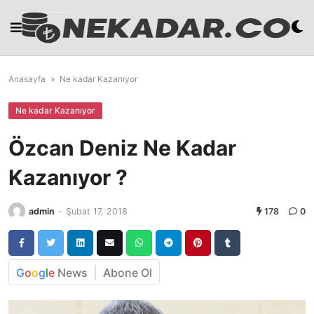
Skip
to
content
Anasayfa
»
Ne kadar Kazanıyor
Ne kadar Kazanıyor
Özcan Deniz Ne Kadar
Kazanıyor ?
admin
-
Şubat 17, 2018
178
0
G
o
o
g
l
e
News
Abone Ol