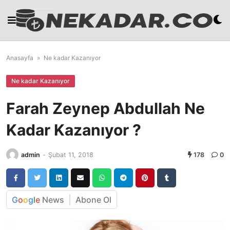
Skip
to
content
Anasayfa
»
Ne kadar Kazanıyor
Ne kadar Kazanıyor
Farah Zeynep Abdullah Ne
Kadar Kazanıyor ?
admin
-
Şubat 11, 2018
178
0
G
o
o
g
l
e
News
Abone Ol