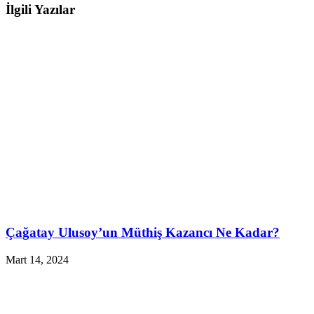
İlgili Yazılar
Çağatay Ulusoy’un Müthiş Kazancı Ne Kadar?
Mart 14, 2024