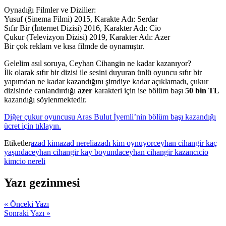
Oynadığı Filmler ve Dizilier:
Yusuf (Sinema Filmi) 2015, Karakte Adı: Serdar
Sıfır Bir (İnternet Dizisi) 2016, Karakter Adı: Cio
Çukur (Televizyon Dizisi) 2019, Karakter Adı: Azer
Bir çok reklam ve kısa filmde de oynamıştır.
Gelelim asıl soruya, Ceyhan Cihangin ne kadar kazanıyor?
İlk olarak sıfır bir dizisi ile sesini duyuran ünlü oyuncu sıfır bir
yapımdan ne kadar kazandığını şimdiye kadar açıklamadı, çukur
dizisinde canlandırdığı
azer
karakteri için ise bölüm başı
50 bin TL
kazandığı söylenmektedir.
Diğer çukur oyuncusu Aras Bulut İyemli’nin bölüm başı kazandığı
ücret için tıklayın.
Etiketler
azad kim
azad nereli
azadı kim oynuyor
ceyhan cihangir kaç
yaşında
ceyhan cihangir kay boyunda
ceyhan cihangir kazancı
cio
kim
cio nereli
Yazı gezinmesi
« Önceki Yazı
Sonraki Yazı »