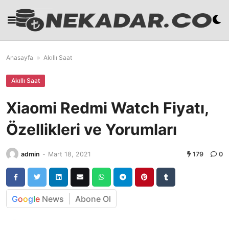
Skip
to
content
Anasayfa
»
Akıllı Saat
Akıllı Saat
Xiaomi Redmi Watch Fiyatı,
Özellikleri ve Yorumları
admin
-
Mart 18, 2021
179
0
G
o
o
g
l
e
News
Abone Ol