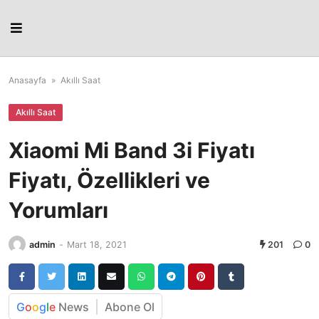
Skip
to
content
Anasayfa
»
Akıllı Saat
Akıllı Saat
Xiaomi Mi Band 3i Fiyatı
Fiyatı, Özellikleri ve
Yorumları
admin
-
Mart 18, 2021
201
0
G
o
o
g
l
e
News
Abone Ol