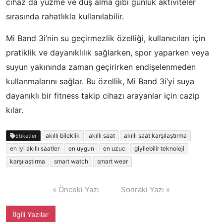
cihaz da yüzme ve duş alma gibi günlük aktiviteler
sırasında rahatlıkla kullanılabilir.
Mi Band 3i’nin su geçirmezlik özelliği, kullanıcıları için
pratiklik ve dayanıklılık sağlarken, spor yaparken veya
suyun yakınında zaman geçirirken endişelenmeden
kullanmalarını sağlar. Bu özellik, Mi Band 3i’yi suya
dayanıklı bir fitness takip cihazı arayanlar için cazip
kılar.
akıllı bileklik
akıllı saat
akıllı saat karşılaştırma
Etiketler
en iyi akıllı saatler
en uygun
en uzuc
giyilebilir teknoloji
karşılaştırma
smart watch
smart wear
Yazı
« Önceki Yazı
Sonraki Yazı »
gezinmesi
İlgili Yazılar