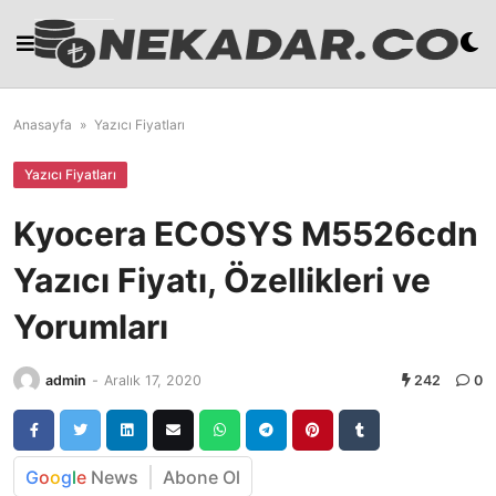
Skip
to
content
Anasayfa
»
Yazıcı Fiyatları
Yazıcı Fiyatları
Kyocera ECOSYS M5526cdn
Yazıcı Fiyatı, Özellikleri ve
Yorumları
admin
-
Aralık 17, 2020
242
0
G
o
o
g
l
e
News
Abone Ol