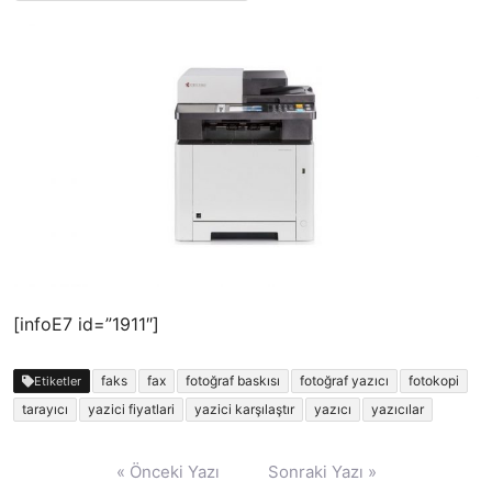
[infoE7 id=”1911″]
faks
fax
fotoğraf baskısı
fotoğraf yazıcı
fotokopi
Etiketler
tarayıcı
yazici fiyatlari
yazici karşılaştır
yazıcı
yazıcılar
Yazı
« Önceki Yazı
Sonraki Yazı »
gezinmesi