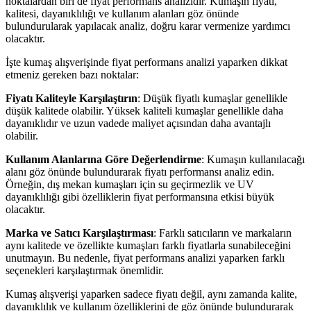
noktalardan biri de fiyat performans analizidir. Kumaşın fiyatı,
kalitesi, dayanıklılığı ve kullanım alanları göz önünde
bulundurularak yapılacak analiz, doğru karar vermenize yardımcı
olacaktır.
İşte kumaş alışverişinde fiyat performans analizi yaparken dikkat
etmeniz gereken bazı noktalar:
Fiyatı Kaliteyle Karşılaştırın
: Düşük fiyatlı kumaşlar genellikle
düşük kalitede olabilir. Yüksek kaliteli kumaşlar genellikle daha
dayanıklıdır ve uzun vadede maliyet açısından daha avantajlı
olabilir.
Kullanım Alanlarına Göre Değerlendirme
: Kumaşın kullanılacağı
alanı göz önünde bulundurarak fiyatı performansı analiz edin.
Örneğin, dış mekan kumaşları için su geçirmezlik ve UV
dayanıklılığı gibi özelliklerin fiyat performansına etkisi büyük
olacaktır.
Marka ve Satıcı Karşılaştırması
: Farklı satıcıların ve markaların
aynı kalitede ve özellikte kumaşları farklı fiyatlarla sunabileceğini
unutmayın. Bu nedenle, fiyat performans analizi yaparken farklı
seçenekleri karşılaştırmak önemlidir.
Kumaş alışverişi yaparken sadece fiyatı değil, aynı zamanda kalite,
dayanıklılık ve kullanım özelliklerini de göz önünde bulundurarak