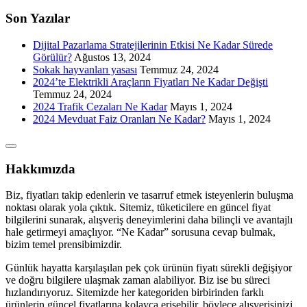
Son Yazılar
Dijital Pazarlama Stratejilerinin Etkisi Ne Kadar Sürede
Görülür?
Ağustos 13, 2024
Sokak hayvanları yasası
Temmuz 24, 2024
2024’te Elektrikli Araçların Fiyatları Ne Kadar Değişti
Temmuz 24, 2024
2024 Trafik Cezaları Ne Kadar
Mayıs 1, 2024
2024 Mevduat Faiz Oranları Ne Kadar?
Mayıs 1, 2024
Hakkımızda
Biz, fiyatları takip edenlerin ve tasarruf etmek isteyenlerin buluşma
noktası olarak yola çıktık. Sitemiz, tüketicilere en güncel fiyat
bilgilerini sunarak, alışveriş deneyimlerini daha bilinçli ve avantajlı
hale getirmeyi amaçlıyor. “Ne Kadar” sorusuna cevap bulmak,
bizim temel prensibimizdir.
Günlük hayatta karşılaşılan pek çok ürünün fiyatı sürekli değişiyor
ve doğru bilgilere ulaşmak zaman alabiliyor. Biz ise bu süreci
hızlandırıyoruz. Sitemizde her kategoriden birbirinden farklı
ürünlerin güncel fiyatlarına kolayca erişebilir, böylece alışverişinizi