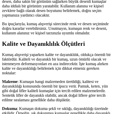
desen, daha sakin bir görünüm sağlarken büyük desenli kumaşlar
daha iddialı bir görünüm yaratabilir. Kullanım alanına ve kişisel
zevklere bağlı olarak desen boyutunu belirlemek, doğru seçim
yapmanıza yardımcı olacaktır.
Bu ipuçlarıyla, kumaş alışverişi sürecinde renk ve desen seçiminde
doğru kararlar verebilirsiniz. Unutmayın, kumaşın renk ve deseni,
kullanım alanınız ve kişisel tarzınızla uyumlu olmalıdır.
Kalite ve Dayanıklılık Ölçütleri
Kumaş alışverişi yaparken kalite ve dayanıklılık, oldukça önemli bir
faktördür. Kaliteli ve dayanıklı bir kumaş, uzun ömürlü olacak ve
istenmeyen deformasyonları en aza indirecektir. İşte kumaş alırken
kalite ve dayanıklılığı belirlemek için dikkat etmeniz gereken
noktalar:
Malzeme
: Kumaşın hangi malzemeden üretildiği, kalitesi ve
dayanıklılığı konusunda önemli bir ipucu verir. Pamuk, keten, yün
gibi doğal lifler kaliteli kumaşlar için tercih edilen malzemelerdir.
Sentetik lifler de dayanıklı olabilir, ancak doğal liflere göre tercih
edilme sıralaması genellikle daha düşüktür.
Dokuma
: Kumaşın dokuma şekli ve sıklığı, dayanıklılığı üzerinde
etkilidir. Örneğin, sık dokunmuş kumaşlar genellikle daha dayanıklı