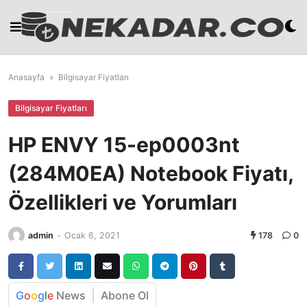
Skip
to
content
Anasayfa
»
Bilgisayar Fiyatları
Bilgisayar Fiyatları
HP ENVY 15-ep0003nt
(284M0EA) Notebook Fiyatı,
Özellikleri ve Yorumları
admin
-
Ocak 6, 2021
178
0
G
o
o
g
l
e
News
Abone Ol