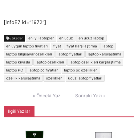
[infoE7 id=”1972″]
en iyi laptopler
en ucuz
en ucuz laptop
Etiketler
en uygun laptop fiyatları
fiyat
fiyat karşılaştırma
laptop
laptop bilgisayar özellikleri
laptop fiyatları
laptop karşılaştırma
laptop kıyasla
laptop özellikleri
laptop özellikleri karşılaştırma
laptop PC
laptop pc fiyatları
laptop pc özellikleri
özellik karşılaştırma
özellikleri
ucuz laptop fiyatları
Yazı
« Önceki Yazı
Sonraki Yazı »
gezinmesi
İlgili Yazılar