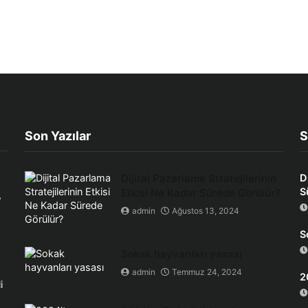
Son Yazılar
S
Dijital Pazarlama Stratejilerinin
D
S
Etkisi Ne Kadar Sürede Görülür?
,
admin
Ağustos 13, 2024
S
Sokak hayvanları yasası
admin
Temmuz 24, 2024
2
i