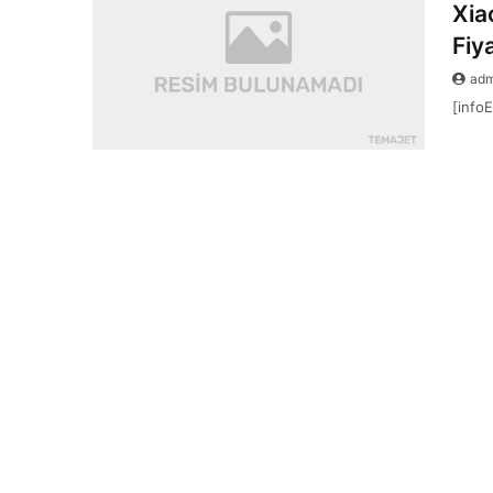
Xia
Fiya
ad
[infoE