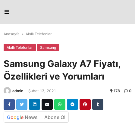
Skip
to
content
Anasayfa
»
Akıllı Telefonlar
Akıllı Telefonlar
Samsung
Samsung Galaxy A7 Fiyatı,
Özellikleri ve Yorumları
admin
-
Şubat 13, 2021
178
0
G
o
o
g
l
e
News
Abone Ol