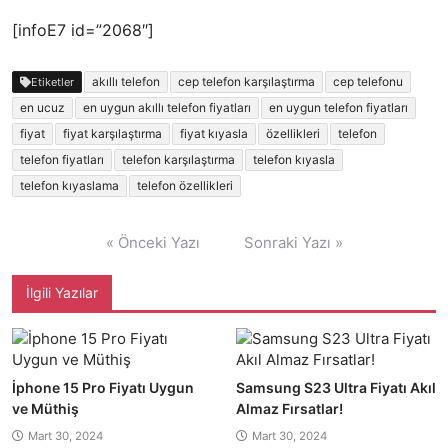
[infoE7 id=”2068″]
akıllı telefon
cep telefon karşılaştırma
cep telefonu
Etiketler
en ucuz
en uygun akıllı telefon fiyatları
en uygun telefon fiyatları
fiyat
fiyat karşılaştırma
fiyat kıyasla
özellikleri
telefon
telefon fiyatları
telefon karşılaştırma
telefon kıyasla
telefon kıyaslama
telefon özellikleri
Yazı
« Önceki Yazı
Sonraki Yazı »
gezinmesi
İlgili Yazılar
İphone 15 Pro Fiyatı Uygun
Samsung S23 Ultra Fiyatı Akıl
ve Müthiş
Almaz Fırsatlar!
Mart 30, 2024
Mart 30, 2024