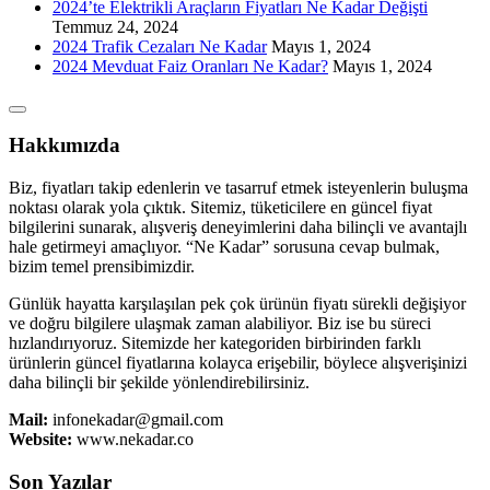
2024’te Elektrikli Araçların Fiyatları Ne Kadar Değişti
Temmuz 24, 2024
2024 Trafik Cezaları Ne Kadar
Mayıs 1, 2024
2024 Mevduat Faiz Oranları Ne Kadar?
Mayıs 1, 2024
Hakkımızda
Biz, fiyatları takip edenlerin ve tasarruf etmek isteyenlerin buluşma
noktası olarak yola çıktık. Sitemiz, tüketicilere en güncel fiyat
bilgilerini sunarak, alışveriş deneyimlerini daha bilinçli ve avantajlı
hale getirmeyi amaçlıyor. “Ne Kadar” sorusuna cevap bulmak,
bizim temel prensibimizdir.
Günlük hayatta karşılaşılan pek çok ürünün fiyatı sürekli değişiyor
ve doğru bilgilere ulaşmak zaman alabiliyor. Biz ise bu süreci
hızlandırıyoruz. Sitemizde her kategoriden birbirinden farklı
ürünlerin güncel fiyatlarına kolayca erişebilir, böylece alışverişinizi
daha bilinçli bir şekilde yönlendirebilirsiniz.
Mail:
infonekadar@gmail.com
Website:
www.nekadar.co
Son Yazılar