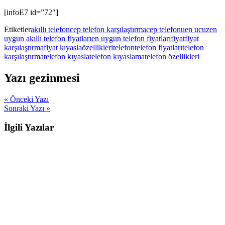
[infoE7 id=”72″]
Etiketler
akıllı telefon
cep telefon karşılaştırma
cep telefonu
en ucuz
en
uygun akıllı telefon fiyatları
en uygun telefon fiyatları
fiyat
fiyat
karşılaştırma
fiyat kıyasla
özellikleri
telefon
telefon fiyatları
telefon
karşılaştırma
telefon kıyasla
telefon kıyaslama
telefon özellikleri
Yazı gezinmesi
« Önceki Yazı
Sonraki Yazı »
İlgili Yazılar