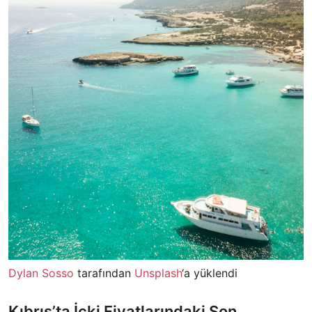
Dylan Sosso
tarafından
Unsplash
‘a yüklendi
Kıbrıs’ta İçki Fiyatlarındaki Son