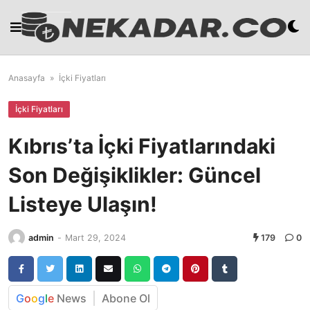
Skip
to
content
Anasayfa
»
İçki Fiyatları
İçki Fiyatları
Kıbrıs’ta İçki Fiyatlarındaki
Son Değişiklikler: Güncel
Listeye Ulaşın!
admin
-
Mart 29, 2024
179
0
G
o
o
g
l
e
News
Abone Ol