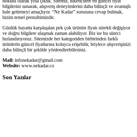
noktası olarak yola çıktık. Sitemiz, tüketicilere en güncel fiyat
bilgilerini sunarak, alışveriş deneyimlerini daha bilinçli ve avantajlı
hale getirmeyi amaçlıyor. “Ne Kadar” sorusuna cevap bulmak,
bizim temel prensibimizdir.
Günlük hayatta karşılaşılan pek çok ürünün fiyatı sürekli değişiyor
ve doğru bilgilere ulaşmak zaman alabiliyor. Biz ise bu süreci
hızlandırıyoruz. Sitemizde her kategoriden birbirinden farklı
ürünlerin güncel fiyatlarına kolayca erişebilir, böylece alışverişinizi
daha bilinçli bir şekilde yönlendirebilirsiniz.
Mail:
infonekadar@gmail.com
Website:
www.nekadar.co
Son Yazılar