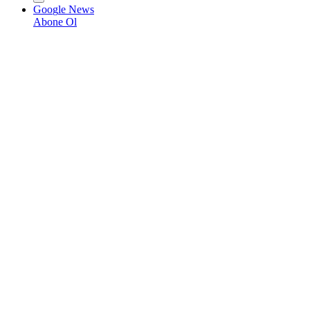
G
o
o
g
l
e
News
Abone Ol