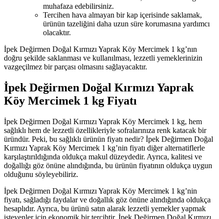
muhafaza edebilirsiniz.
Tercihen hava almayan bir kap içerisinde saklamak,
ürünün tazeliğini daha uzun süre korumasına yardımcı
olacaktır.
İpek Değirmen Doğal Kırmızı Yaprak Köy Mercimek 1 kg’nın
doğru şekilde saklanması ve kullanılması, lezzetli yemeklerinizin
vazgeçilmez bir parçası olmasını sağlayacaktır.
İpek Değirmen Doğal Kırmızı Yaprak
Köy Mercimek 1 kg Fiyatı
İpek Değirmen Doğal Kırmızı Yaprak Köy Mercimek 1 kg, hem
sağlıklı hem de lezzetli özellikleriyle sofralarınıza renk katacak bir
üründür. Peki, bu sağlıklı ürünün fiyatı nedir? İpek Değirmen Doğal
Kırmızı Yaprak Köy Mercimek 1 kg’nin fiyatı diğer alternatiflerle
karşılaştırıldığında oldukça makul düzeydedir. Ayrıca, kalitesi ve
doğallığı göz önüne alındığında, bu ürünün fiyatının oldukça uygun
olduğunu söyleyebiliriz.
İpek Değirmen Doğal Kırmızı Yaprak Köy Mercimek 1 kg’nin
fiyatı, sağladığı faydalar ve doğallık göz önüne alındığında oldukça
hesaplıdır. Ayrıca, bu ürünü satın alarak lezzetli yemekler yapmak
isteyenler için ekonomik bir tercihtir. İpek Değirmen Doğal Kırmızı