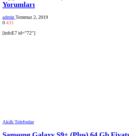
Yorumları
admin
Temmuz 2, 2019
0
433
[infoE7 id=”72″]
Akıllı Telefonlar
Samsung Galaxy S9+ (Plus) 64 Gb Fiyatı,