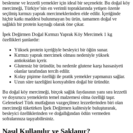
beslenme ve lezzetli yemekler için ideal bir seçenektir. Bu doğal köy
mercimeği, Türkiye’nin en verimli topraklarında yetişen özenle
seçilmiş kırmızı yaprak mercimeklerinden elde edilir. İçeriğinde
hiçbir katkı maddesi bulunmayan bu ürün, tamamen doğal ve
sağlıklı bir protein kaynağı olarak öne çıkar.
İpek Değirmen Doğal Kırmızı Yaprak Köy Mercimek 1 kg
özellikleri şunlardır:
Yüksek protein içeriğiyle besleyici bir öğün sunar.
Kırmızı yaprak mercimek olması nedeniyle yüksek
antioksidan içerir.
Glutensiz bir üründür, bu nedenle glutene karşı hassasiyeti
olanlar tarafından tercih edilir.
Kolay pişirme özelliği ile pratik yemekler yapmanızı sağlar.
Uzun süre tazeliğini koruyabilen doğal bir üründür.
Bu doğal köy mercimeği, birçok sağlık faydasının yanı sıra lezzetli
ve doyurucu yemeklerin temel malzemesi olma özelliği taşır.
Geleneksel Türk mutfağının vazgeçilmez lezzetlerinden biri olan
mercimeği tüketirken İpek Değirmen kalitesiyle buluşturarak,
besleyici özelliklerinden ve doğallığından ödün vermeden
sofralarınıza taşıyabilirsiniz.
Nasıl Kullanılır ve Saklanır?