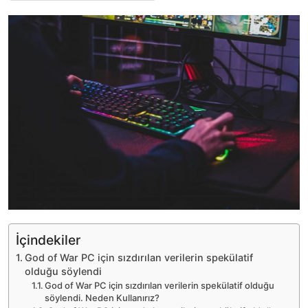
İçindekiler
God of War PC için sızdırılan verilerin spekülatif
olduğu söylendi
God of War PC için sızdırılan verilerin spekülatif olduğu
söylendi. Neden Kullanırız?