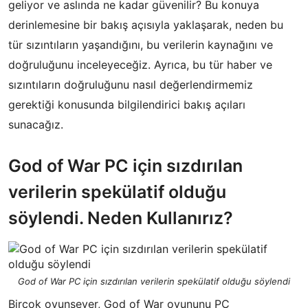
geliyor ve aslında ne kadar güvenilir? Bu konuya
derinlemesine bir bakış açısıyla yaklaşarak, neden bu
tür sızıntıların yaşandığını, bu verilerin kaynağını ve
doğruluğunu inceleyeceğiz. Ayrıca, bu tür haber ve
sızıntıların doğruluğunu nasıl değerlendirmemiz
gerektiği konusunda bilgilendirici bakış açıları
sunacağız.
God of War PC için sızdırılan
verilerin spekülatif olduğu
söylendi. Neden Kullanırız?
God of War PC için sızdırılan verilerin spekülatif olduğu söylendi
Birçok oyunsever, God of War oyununu PC