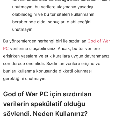
unutmayın, bu verilere ulaşmanın yasadışı
olabileceğini ve bu tür siteleri kullanmanın
beraberinde ciddi sonuçları olabileceğini
unutmayın.
Bu yöntemlerden herhangi biri ile sızdırılan
God of War
PC
verilerine ulaşabilirsiniz. Ancak, bu tür verilere
erişirken yasalara ve etik kurallara uygun davranmanız
son derece önemlidir. Sızdırılan verilere erişme ve
bunları kullanma konusunda dikkatli olunması
gerektiğini unutmayın.
God of War PC için sızdırılan
verilerin spekülatif olduğu
söylendi. Neden Kullanırız?