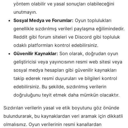
yöntem olabilir ve yasal sonuçları olabileceğini
unutmayın.
Sosyal Medya ve Forumlar:
Oyun toplulukları
genellikle sızdırılmış verileri paylaşma eğilimindedir.
Reddit gibi forum siteleri ve Discord gibi topluluk
odaklı platformları kontrol edebilirsiniz.
Güvenilir Kaynaklar:
Son olarak, doğrudan oyun
geliştiricisi veya yayıncısının resmi web sitesi veya
sosyal medya hesapları gibi güvenilir kaynakları
takip ederek resmi duyuruları ve bilgileri kontrol
edebilirsiniz. Bu şekilde, sızdırılmış verilerin
doğruluğunu teyit etmek daha mümkün olacaktır.
Sızdırılan verilerin yasal ve etik boyutunu göz önünde
bulundurarak, bu kaynaklardan veri aramak için dikkatli
olmalısınız. Oyun verilerinin resmi kanallardan