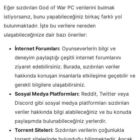
Eğer sızdırılan God of War PC verilerini bulmak
istiyorsanız, bunu yapabileceğiniz birkaç farklı yol
bulunmaktadır. İşte bu verilere nereden
ulaşabileceğinize dair bazı öneriler:
İnternet Forumları:
Oyunseverlerin bilgi ve
deneyim paylaştığı çeşitli internet forumlarını
ziyaret edebilirsiniz. Burada, sızdırılan veriler
hakkında konuşan insanlarla etkileşime geçebilir ve
gerekli bilgilere ulaşabilirsiniz.
Sosyal Medya Platformları:
Reddit, Twitter veya
Discord gibi sosyal medya platformları sızdırılan
veriler hakkında bilgi alabileceğiniz ve bu konuda
paylaşımda bulunabileceğiniz yerlerdir.
Torrent Siteleri:
Sızdırılan verilerin çoğunlukla
torrent sitelerinde bulunduğu bilinmektedir. Ancak