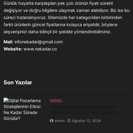
Günlük hayatta karşılaşılan pek çok ürünün fiyatı sürekli
değişiyor ve doğru bilgilere ulaşmak zaman alabiliyor. Biz ise bu
süreci hızlandırıyoruz. Sitemizde her kategoriden birbirinden
farklı ürünlerin güncel fiyatlarına kolayca erişebilir, böylece
alışverişinizi daha bilinçli bir şekilde yönlendirebilirsiniz.
Mail:
infonekadar@gmail.com
Website:
www.nekadar.co
Son Yazılar
GENEL
Dijital Pazarlama Stratejilerinin
Etkisi Ne Kadar Sürede Görülür?
admin
Ağustos 13, 2024