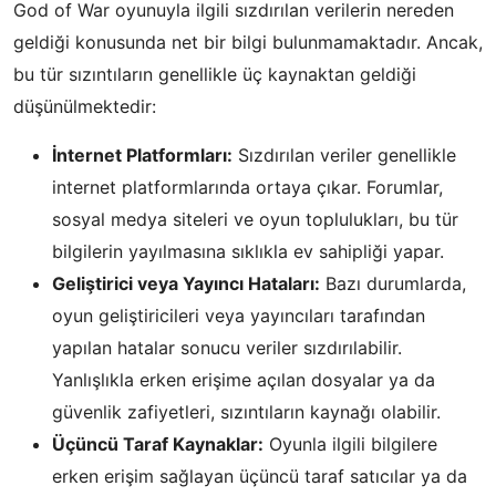
God of War oyunuyla ilgili sızdırılan verilerin nereden
geldiği konusunda net bir bilgi bulunmamaktadır. Ancak,
bu tür sızıntıların genellikle üç kaynaktan geldiği
düşünülmektedir:
İnternet Platformları:
Sızdırılan veriler genellikle
internet platformlarında ortaya çıkar. Forumlar,
sosyal medya siteleri ve oyun toplulukları, bu tür
bilgilerin yayılmasına sıklıkla ev sahipliği yapar.
Geliştirici veya Yayıncı Hataları:
Bazı durumlarda,
oyun geliştiricileri veya yayıncıları tarafından
yapılan hatalar sonucu veriler sızdırılabilir.
Yanlışlıkla erken erişime açılan dosyalar ya da
güvenlik zafiyetleri, sızıntıların kaynağı olabilir.
Üçüncü Taraf Kaynaklar:
Oyunla ilgili bilgilere
erken erişim sağlayan üçüncü taraf satıcılar ya da