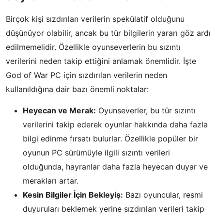
Birçok kişi sızdırılan verilerin spekülatif olduğunu
düşünüyor olabilir, ancak bu tür bilgilerin yararı göz ardı
edilmemelidir. Özellikle oyunseverlerin bu sızıntı
verilerini neden takip ettiğini anlamak önemlidir. İşte
God of War PC için sızdırılan verilerin neden
kullanıldığına dair bazı önemli noktalar:
Heyecan ve Merak:
Oyunseverler, bu tür sızıntı
verilerini takip ederek oyunlar hakkında daha fazla
bilgi edinme fırsatı bulurlar. Özellikle popüler bir
oyunun PC sürümüyle ilgili sızıntı verileri
olduğunda, hayranlar daha fazla heyecan duyar ve
merakları artar.
Kesin Bilgiler İçin Bekleyiş:
Bazı oyuncular, resmi
duyuruları beklemek yerine sızdırılan verileri takip