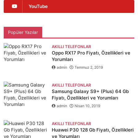
YouTube
Popüler Yazılar
AKILLI TELEFONLAR
Oppo RX17 Pro Fiyatı, Özellikleri ve
Yorumları
admin
Temmuz 2, 2019
AKILLI TELEFONLAR
Samsung Galaxy S9+ (Plus) 64 Gb
Fiyatı, Özellikleri ve Yorumları
admin
Nisan 10, 2019
AKILLI TELEFONLAR
Huawei P30 128 Gb Fiyatı, Özellikleri
ve Yorumları