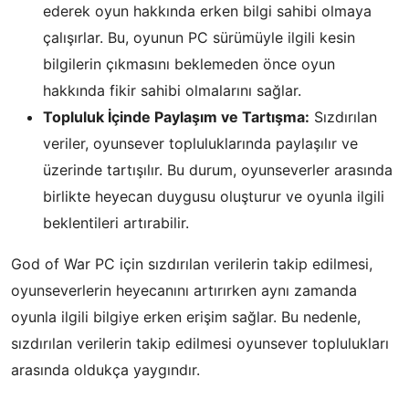
ederek oyun hakkında erken bilgi sahibi olmaya
çalışırlar. Bu, oyunun PC sürümüyle ilgili kesin
bilgilerin çıkmasını beklemeden önce oyun
hakkında fikir sahibi olmalarını sağlar.
Topluluk İçinde Paylaşım ve Tartışma:
Sızdırılan
veriler, oyunsever topluluklarında paylaşılır ve
üzerinde tartışılır. Bu durum, oyunseverler arasında
birlikte heyecan duygusu oluşturur ve oyunla ilgili
beklentileri artırabilir.
God of War PC için sızdırılan verilerin takip edilmesi,
oyunseverlerin heyecanını artırırken aynı zamanda
oyunla ilgili bilgiye erken erişim sağlar. Bu nedenle,
sızdırılan verilerin takip edilmesi oyunsever toplulukları
arasında oldukça yaygındır.