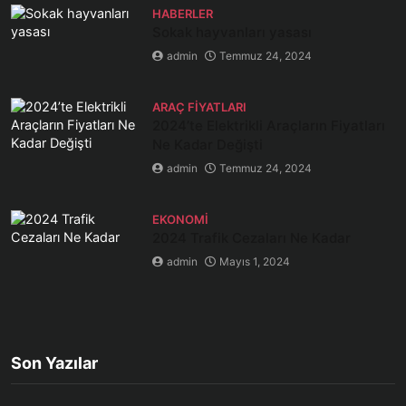
HABERLER
Sokak hayvanları yasası
admin
Temmuz 24, 2024
ARAÇ FIYATLARI
2024’te Elektrikli Araçların Fiyatları
Ne Kadar Değişti
admin
Temmuz 24, 2024
EKONOMI
2024 Trafik Cezaları Ne Kadar
admin
Mayıs 1, 2024
Son Yazılar