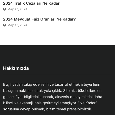
2024 Trafik Cezaları Ne Kadar
Mayıs 1, 2024
2024 Mevduat Faiz Oranları Ne Kadar?
Mayıs 1, 2024
Hakkımızda
Biz, fiyatları takip edenlerin ve tasarruf etmek isteyenlerin
buluşma noktası olarak yola çıktık. Sitemiz, tüketicilere en
güncel fiyat bilgilerini sunarak, alışveriş deneyimlerini daha
bilinçli ve avantajlı hale getirmeyi amaçlıyor. “Ne Kadar”
sorusuna cevap bulmak, bizim temel prensibimizdir.