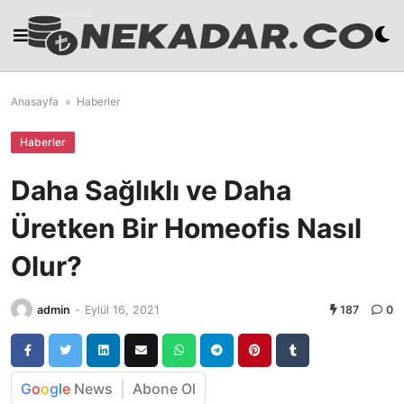
Skip
to
content
Anasayfa
»
Haberler
Haberler
Daha Sağlıklı ve Daha
Üretken Bir Homeofis Nasıl
Olur?
admin
-
Eylül 16, 2021
187
0
G
o
o
g
l
e
News
Abone Ol