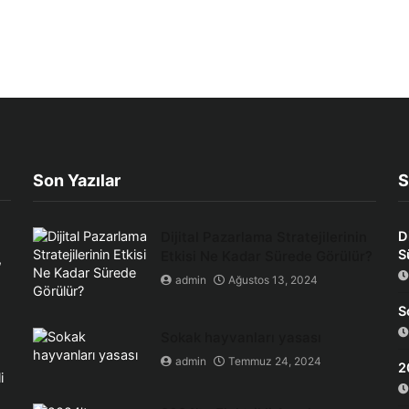
Son Yazılar
S
Dijital Pazarlama Stratejilerinin
D
S
Etkisi Ne Kadar Sürede Görülür?
,
admin
Ağustos 13, 2024
S
Sokak hayvanları yasası
admin
Temmuz 24, 2024
2
i