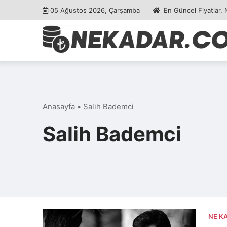
Skip
05 Ağustos 2026, Çarşamba
En Güncel Fiyatlar,
to
content
Anasayfa
•
Salih Bademci
Salih Bademci
NE K